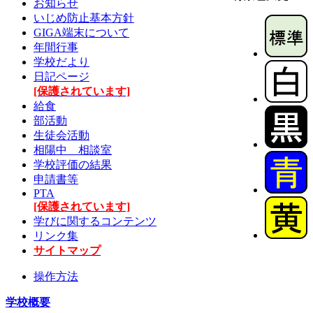
お知らせ
いじめ防止基本方針
GIGA端末について
年間行事
学校だより
日記ページ
[保護されています]
給食
部活動
生徒会活動
相陽中 相談室
学校評価の結果
申請書等
PTA
[保護されています]
学びに関するコンテンツ
リンク集
サイトマップ
操作方法
学校概要