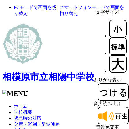
PCモードで画面を切
スマートフォンモードで画面を
文字サイズ
り替え
切り替え
相模原市立相陽中学校
ふりがな表示
音声読み上げ
ホーム
学校概要
緊急時の対応
欠席・遅刻・早退連絡
背景色変更