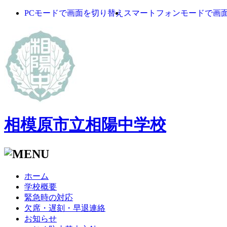
PCモードで画面を切り替え
スマートフォンモードで画
相模原市立相陽中学校
ホーム
学校概要
緊急時の対応
欠席・遅刻・早退連絡
お知らせ