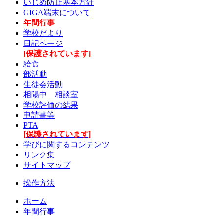
いじめ防止基本方針
GIGA端末について
年間行事
学校だより
日記ページ
[保護されています]
給食
部活動
生徒会活動
相陽中 相談室
学校評価の結果
申請書等
PTA
[保護されています]
学びに関するコンテンツ
リンク集
サイトマップ
操作方法
ホーム
年間行事