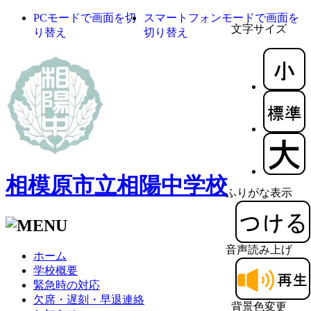
PCモードで画面を切
スマートフォンモードで画面を
文字サイズ
り替え
切り替え
相模原市立相陽中学校
ふりがな表示
音声読み上げ
ホーム
学校概要
緊急時の対応
欠席・遅刻・早退連絡
背景色変更