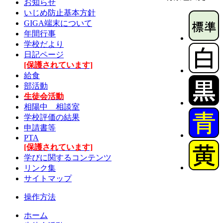
お知らせ
いじめ防止基本方針
GIGA端末について
年間行事
学校だより
日記ページ
[保護されています]
給食
部活動
生徒会活動
相陽中 相談室
学校評価の結果
申請書等
PTA
[保護されています]
学びに関するコンテンツ
リンク集
サイトマップ
操作方法
ホーム