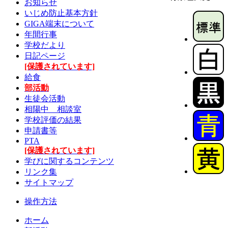
お知らせ
いじめ防止基本方針
GIGA端末について
年間行事
学校だより
日記ページ
[保護されています]
給食
部活動
生徒会活動
相陽中 相談室
学校評価の結果
申請書等
PTA
[保護されています]
学びに関するコンテンツ
リンク集
サイトマップ
操作方法
ホーム