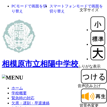
PCモードで画面を切
スマートフォンモードで画面を
文字サイズ
り替え
切り替え
相模原市立相陽中学校
ふりがな表示
音声読み上げ
ホーム
学校概要
緊急時の対応
欠席・遅刻・早退連絡
背景色変更