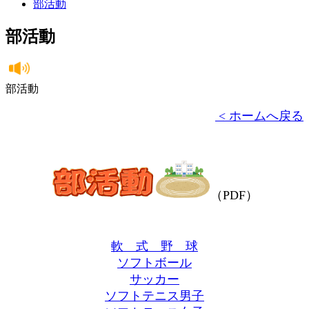
部活動
部活動
部活動
< ホームへ戻る
（PDF）
軟 式 野 球
ソフトボール
サッカー
ソフトテニス男子