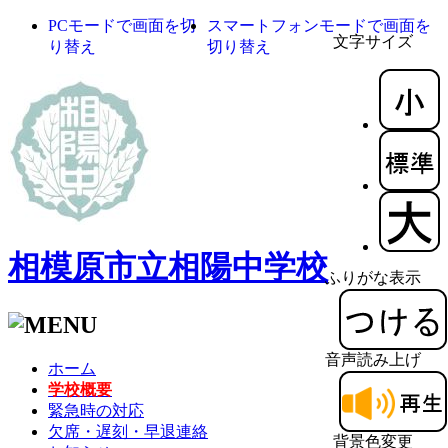
PCモードで画面を切
スマートフォンモードで画面を
文字サイズ
り替え
切り替え
相模原市立相陽中学校
ふりがな表示
音声読み上げ
ホーム
学校概要
緊急時の対応
欠席・遅刻・早退連絡
背景色変更