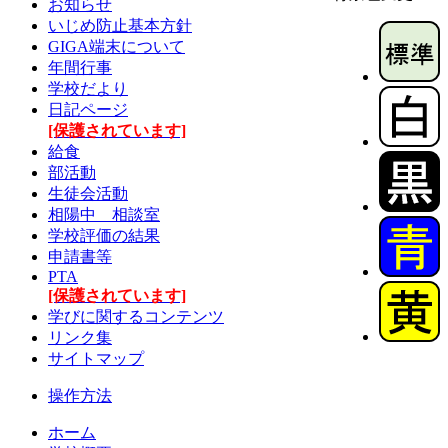
お知らせ
いじめ防止基本方針
GIGA端末について
年間行事
学校だより
日記ページ
[保護されています]
給食
部活動
生徒会活動
相陽中 相談室
学校評価の結果
申請書等
PTA
[保護されています]
学びに関するコンテンツ
リンク集
サイトマップ
操作方法
ホーム