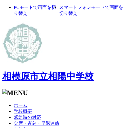
PCモードで画面を切
スマートフォンモードで画面を
り替え
切り替え
相模原市立相陽中学校
ホーム
学校概要
緊急時の対応
欠席・遅刻・早退連絡