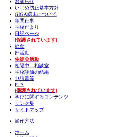
お知らせ
いじめ防止基本方針
GIGA端末について
年間行事
学校だより
日記ページ
[保護されています]
給食
部活動
生徒会活動
相陽中 相談室
学校評価の結果
申請書等
PTA
[保護されています]
学びに関するコンテンツ
リンク集
サイトマップ
操作方法
ホーム