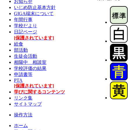
お知らせ
いじめ防止基本方針
GIGA端末について
年間行事
学校だより
日記ページ
[保護されています]
給食
部活動
生徒会活動
相陽中 相談室
学校評価の結果
申請書等
PTA
[保護されています]
学びに関するコンテンツ
リンク集
サイトマップ
操作方法
ホーム