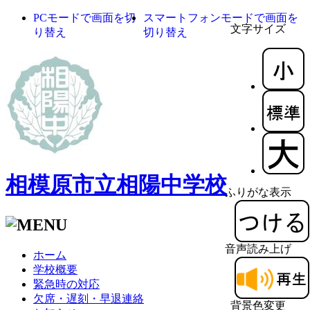
PCモードで画面を切
スマートフォンモードで画面を
文字サイズ
り替え
切り替え
相模原市立相陽中学校
ふりがな表示
音声読み上げ
ホーム
学校概要
緊急時の対応
欠席・遅刻・早退連絡
背景色変更