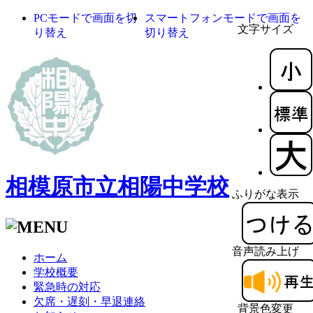
PCモードで画面を切
スマートフォンモードで画面を
文字サイズ
り替え
切り替え
相模原市立相陽中学校
ふりがな表示
音声読み上げ
ホーム
学校概要
緊急時の対応
欠席・遅刻・早退連絡
背景色変更