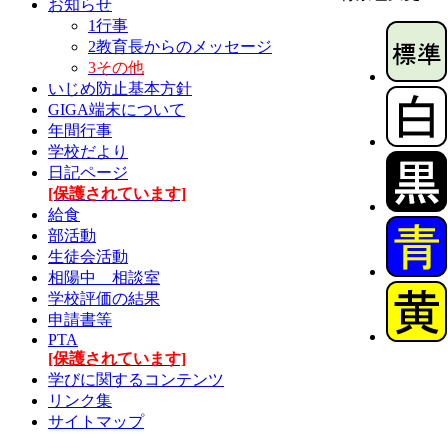
お知らせ
1行事
2教育長からのメッセージ
3その他
いじめ防止基本方針
GIGA端末について
年間行事
学校だより
日記ページ
[保護されています]
給食
部活動
生徒会活動
相陽中 相談室
学校評価の結果
申請書等
PTA
[保護されています]
学びに関するコンテンツ
リンク集
サイトマップ