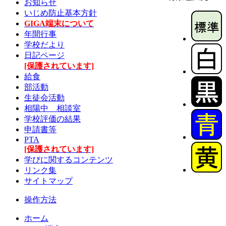
お知らせ
いじめ防止基本方針
GIGA端末について
年間行事
学校だより
日記ページ
[保護されています]
給食
部活動
生徒会活動
相陽中 相談室
学校評価の結果
申請書等
PTA
[保護されています]
学びに関するコンテンツ
リンク集
サイトマップ
操作方法
ホーム