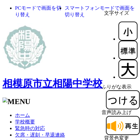
PCモードで画面を切
スマートフォンモードで画面を
文字サイズ
り替え
切り替え
相模原市立相陽中学校
ふりがな表示
音声読み上げ
ホーム
学校概要
緊急時の対応
欠席・遅刻・早退連絡
背景色変更