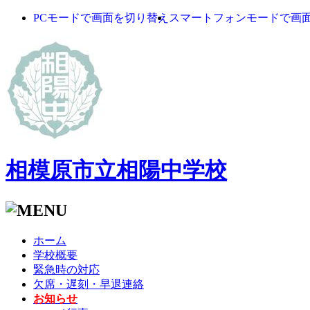
PCモードで画面を切り替え
スマートフォンモードで画
相模原市立相陽中学校
ホーム
学校概要
緊急時の対応
欠席・遅刻・早退連絡
お知らせ