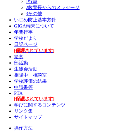
1行事
2教育長からのメッセージ
3その他
いじめ防止基本方針
GIGA端末について
年間行事
学校だより
日記ページ
[保護されています]
給食
部活動
生徒会活動
相陽中 相談室
学校評価の結果
申請書等
PTA
[保護されています]
学びに関するコンテンツ
リンク集
サイトマップ
操作方法