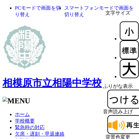
PCモードで画面を切
スマートフォンモードで画面を
文字サイズ
り替え
切り替え
相模原市立相陽中学校
ふりがな表示
音声読み上げ
ホーム
学校概要
緊急時の対応
欠席・遅刻・早退連絡
背景色変更