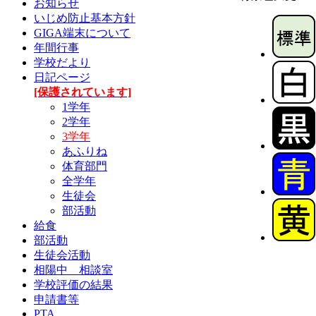
お知らせ
いじめ防止基本方針
GIGA端末について
年間行事
学校だより
日記ページ
[保護されています]
1学年
2学年
3学年
あふりね
体育部門
全学年
生徒会
部活動
給食
部活動
生徒会活動
相陽中 相談室
学校評価の結果
申請書等
PTA