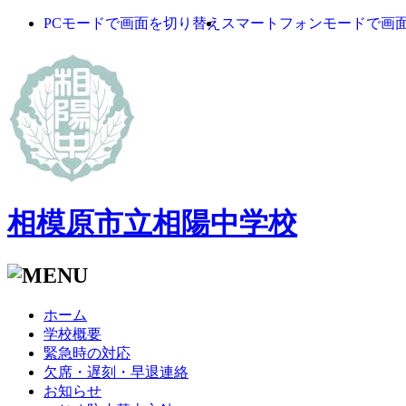
PCモードで画面を切り替え
スマートフォンモードで画
相模原市立相陽中学校
ホーム
学校概要
緊急時の対応
欠席・遅刻・早退連絡
お知らせ