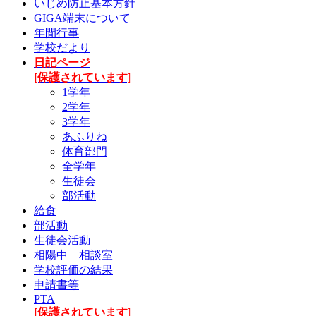
いじめ防止基本方針
GIGA端末について
年間行事
学校だより
日記ページ
[保護されています]
1学年
2学年
3学年
あふりね
体育部門
全学年
生徒会
部活動
給食
部活動
生徒会活動
相陽中 相談室
学校評価の結果
申請書等
PTA
[保護されています]