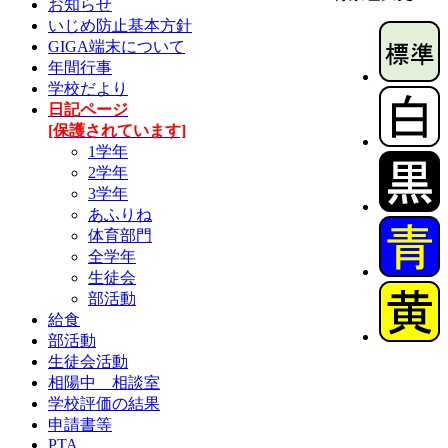
お知らせ
いじめ防止基本方針
GIGA端末について
年間行事
学校だより
日記ページ
[保護されています]
1学年
2学年
3学年
あふりね
体育部門
全学年
生徒会
部活動
給食
部活動
生徒会活動
相陽中 相談室
学校評価の結果
申請書等
PTA