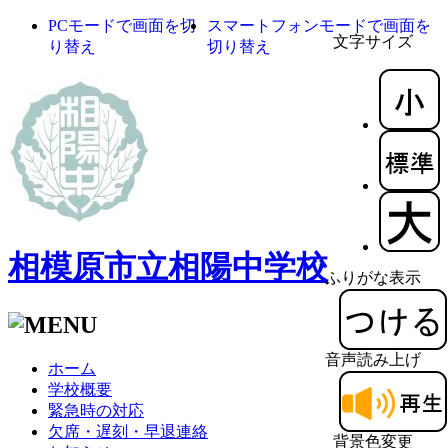
PCモードで画面を切
スマートフォンモードで画面を
文字サイズ
り替え
切り替え
相模原市立相陽中学校
ふりがな表示
音声読み上げ
ホーム
学校概要
緊急時の対応
欠席・遅刻・早退連絡
背景色変更