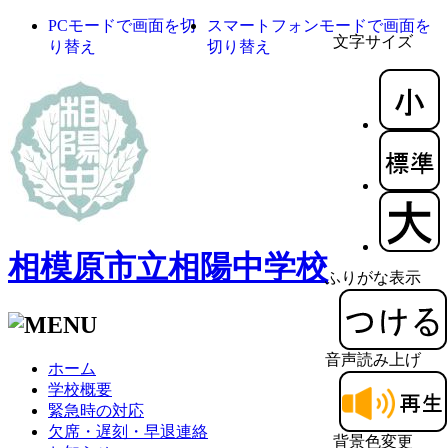
PCモードで画面を切
スマートフォンモードで画面を
文字サイズ
り替え
切り替え
相模原市立相陽中学校
ふりがな表示
音声読み上げ
ホーム
学校概要
緊急時の対応
欠席・遅刻・早退連絡
背景色変更