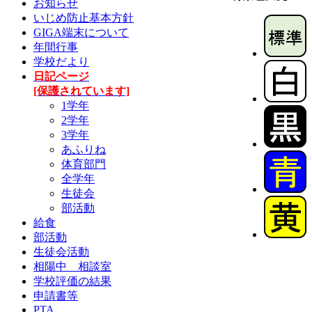
お知らせ
いじめ防止基本方針
GIGA端末について
年間行事
学校だより
日記ページ
[保護されています]
1学年
2学年
3学年
あふりね
体育部門
全学年
生徒会
部活動
給食
部活動
生徒会活動
相陽中 相談室
学校評価の結果
申請書等
PTA