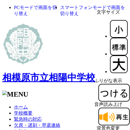
PCモードで画面を切
スマートフォンモードで画面を
文字サイズ
り替え
切り替え
相模原市立相陽中学校
ふりがな表示
音声読み上げ
ホーム
学校概要
緊急時の対応
欠席・遅刻・早退連絡
背景色変更