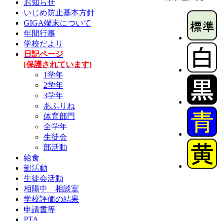
お知らせ
いじめ防止基本方針
GIGA端末について
年間行事
学校だより
日記ページ
[保護されています]
1学年
2学年
3学年
あふりね
体育部門
全学年
生徒会
部活動
給食
部活動
生徒会活動
相陽中 相談室
学校評価の結果
申請書等
PTA