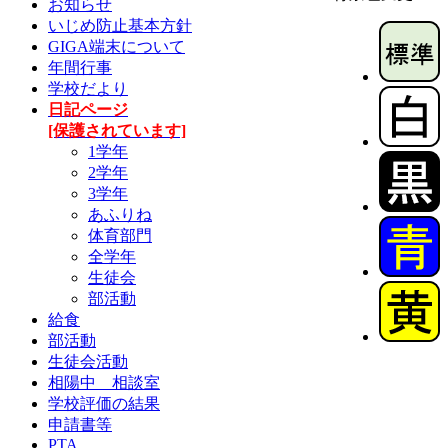
お知らせ
いじめ防止基本方針
GIGA端末について
年間行事
学校だより
日記ページ
[保護されています]
1学年
2学年
3学年
あふりね
体育部門
全学年
生徒会
部活動
給食
部活動
生徒会活動
相陽中 相談室
学校評価の結果
申請書等
PTA