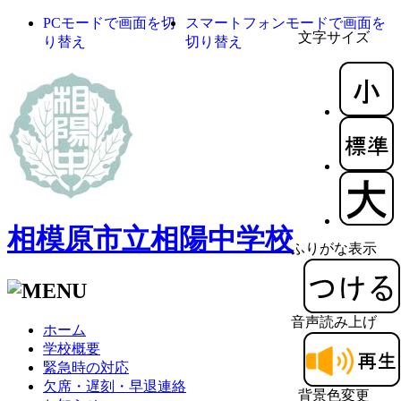
PCモードで画面を切
スマートフォンモードで画面を
文字サイズ
り替え
切り替え
相模原市立相陽中学校
ふりがな表示
音声読み上げ
ホーム
学校概要
緊急時の対応
欠席・遅刻・早退連絡
背景色変更