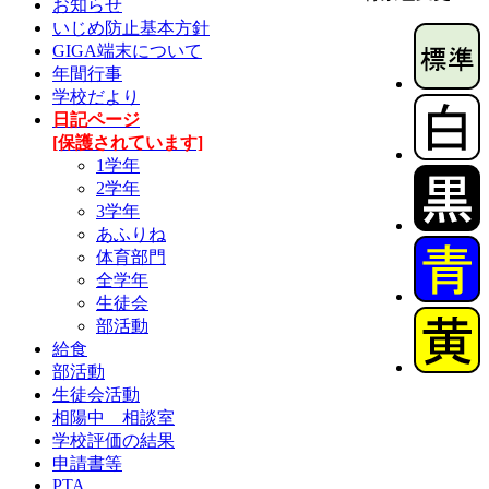
お知らせ
いじめ防止基本方針
GIGA端末について
年間行事
学校だより
日記ページ
[保護されています]
1学年
2学年
3学年
あふりね
体育部門
全学年
生徒会
部活動
給食
部活動
生徒会活動
相陽中 相談室
学校評価の結果
申請書等
PTA