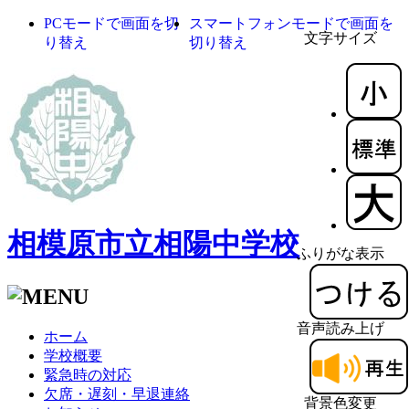
PCモードで画面を切
スマートフォンモードで画面を
文字サイズ
り替え
切り替え
相模原市立相陽中学校
ふりがな表示
音声読み上げ
ホーム
学校概要
緊急時の対応
欠席・遅刻・早退連絡
背景色変更