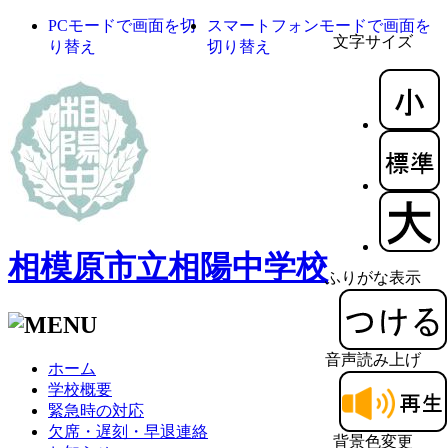
PCモードで画面を切
スマートフォンモードで画面を
文字サイズ
り替え
切り替え
相模原市立相陽中学校
ふりがな表示
音声読み上げ
ホーム
学校概要
緊急時の対応
欠席・遅刻・早退連絡
背景色変更