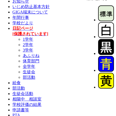
お知らせ
いじめ防止基本方針
GIGA端末について
年間行事
学校だより
日記ページ
[保護されています]
1学年
2学年
3学年
あふりね
体育部門
全学年
生徒会
部活動
給食
部活動
生徒会活動
相陽中 相談室
学校評価の結果
申請書等
PTA