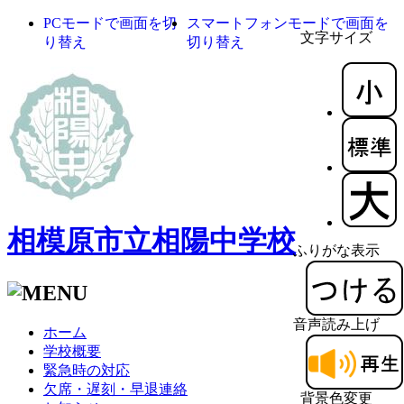
PCモードで画面を切
スマートフォンモードで画面を
文字サイズ
り替え
切り替え
相模原市立相陽中学校
ふりがな表示
音声読み上げ
ホーム
学校概要
緊急時の対応
欠席・遅刻・早退連絡
背景色変更