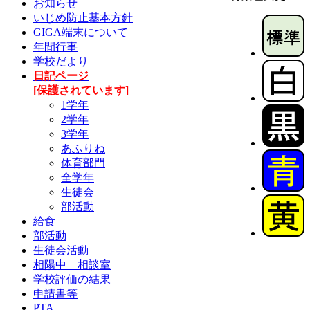
お知らせ
いじめ防止基本方針
GIGA端末について
年間行事
学校だより
日記ページ
[保護されています]
1学年
2学年
3学年
あふりね
体育部門
全学年
生徒会
部活動
給食
部活動
生徒会活動
相陽中 相談室
学校評価の結果
申請書等
PTA